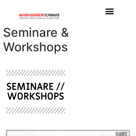
All-in-One Tool
Zertifizierte Experten
Seminare &
Workshops
SEMINARE //
WORKSHOPS